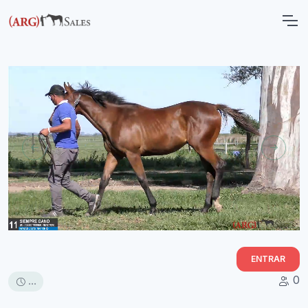
ENTRAR
0
...