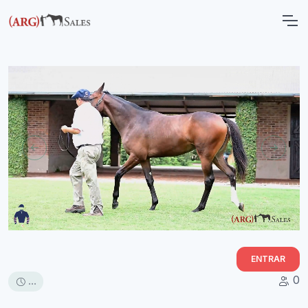
ENTRAR
0
...