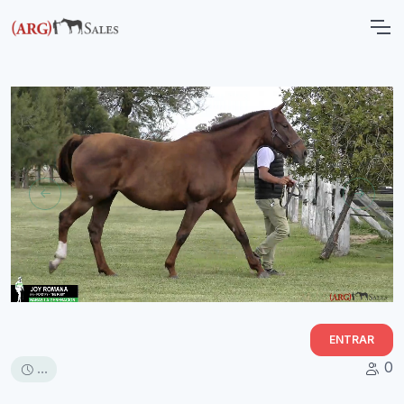
ENTRAR
0
...