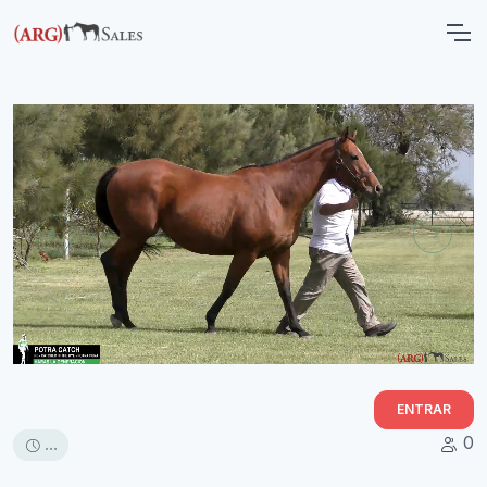
ENTRAR
0
...