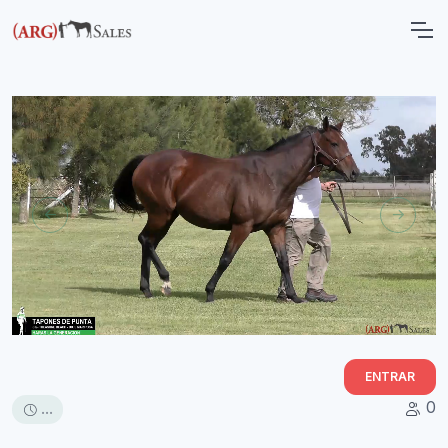
ENTRAR
0
...