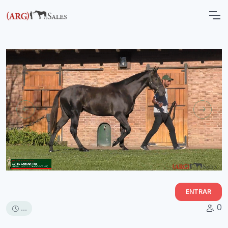
ENTRAR
0
...