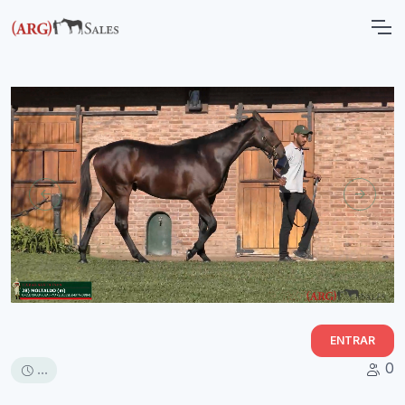
ENTRAR
0
...