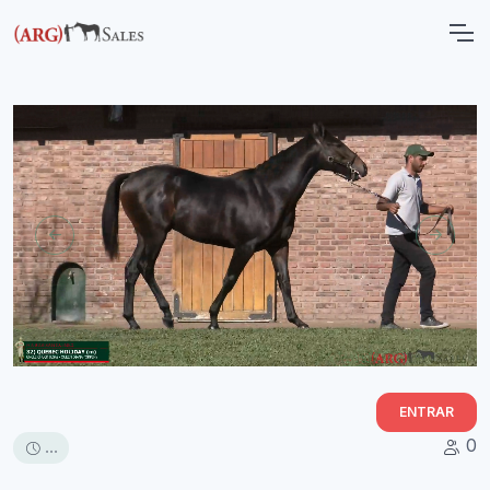
ENTRAR
0
...