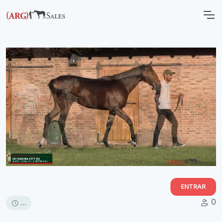
ENTRAR
0
...