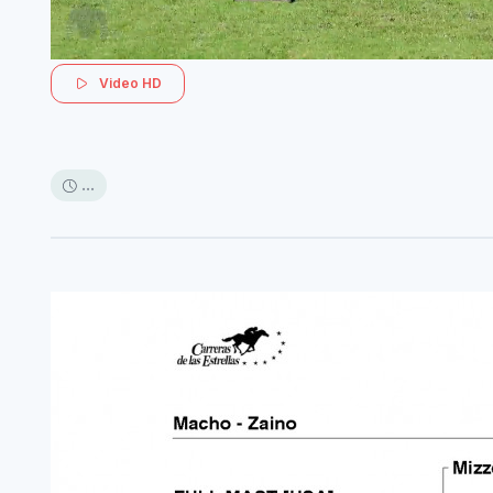
Video HD
...