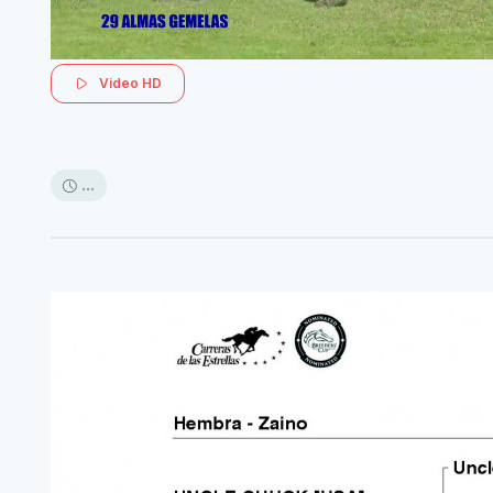
Video HD
...