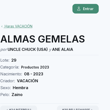
Entrar
Haras VACACIÓN
ALMAS GEMELAS
por
UNCLE CHUCK (USA)
y
ANE ALAIA
Lote:
29
Categoría:
Productos 2023
Nacimiento:
08 - 2023
Criador:
VACACIÓN
Sexo:
Hembra
Pelo:
Zaino
#24 INTERFULL
#30 BELLECHASSE