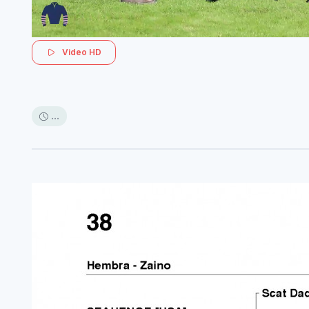
Video HD
...