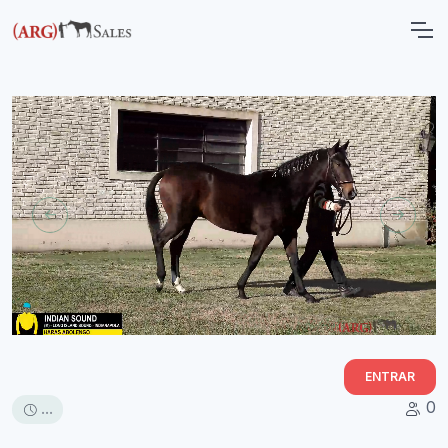
ENTRAR
0
...