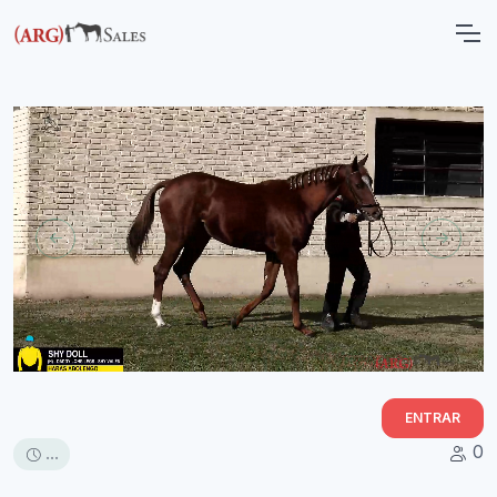
ENTRAR
0
...