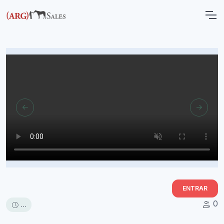
ENTRAR
0
...