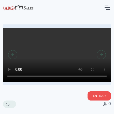
ENTRAR
0
...