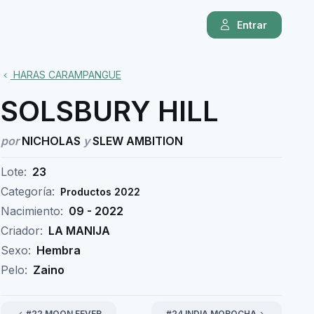
Entrar
HARAS CARAMPANGUE
SOLSBURY HILL
por
NICHOLAS
y
SLEW AMBITION
Lote:
23
Categoría:
Productos 2022
Nacimiento:
09 - 2022
Criador:
LA MANIJA
Sexo:
Hembra
Pelo:
Zaino
#22 MOON FEVER
#24 INDIA MOROCHA