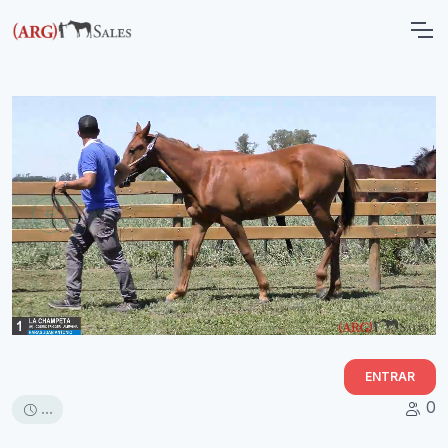
ENTRAR
0
...