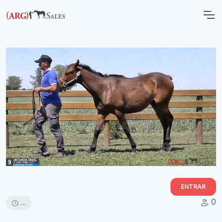
ENTRAR
0
...