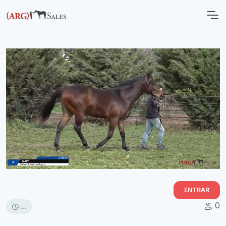
ENTRAR
0
...