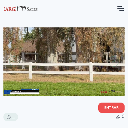
ENTRAR
0
...