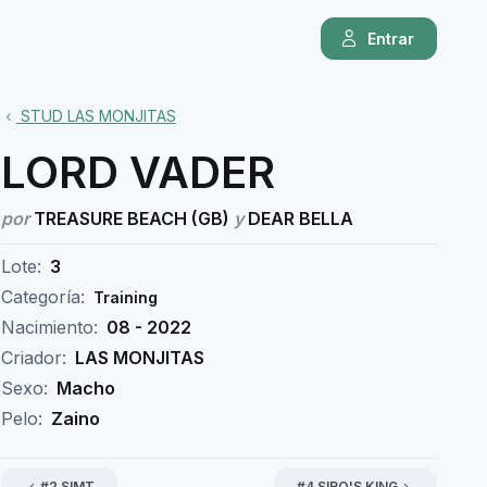
Entrar
STUD LAS MONJITAS
LORD VADER
por
TREASURE BEACH (GB)
y
DEAR BELLA
Lote:
3
Categoría:
Training
Nacimiento:
08 - 2022
Criador:
LAS MONJITAS
Sexo:
Macho
Pelo:
Zaino
#2 SIMT
#4 SIRO'S KING