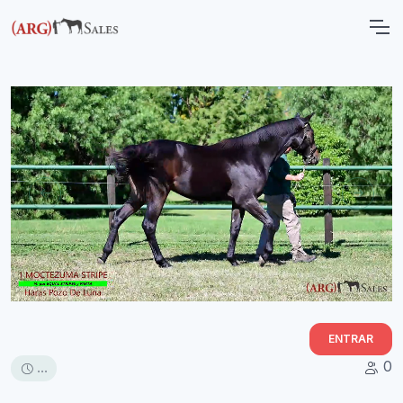
ENTRAR
0
...