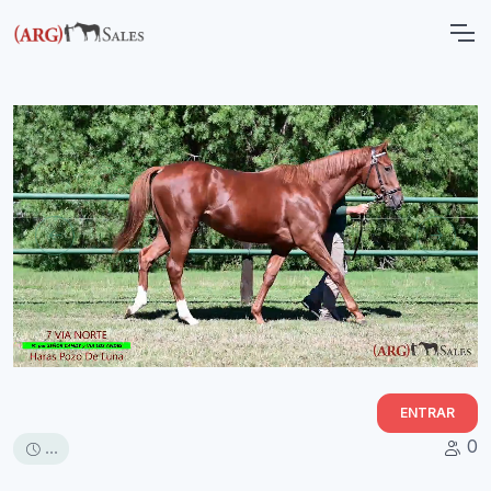
ENTRAR
0
...