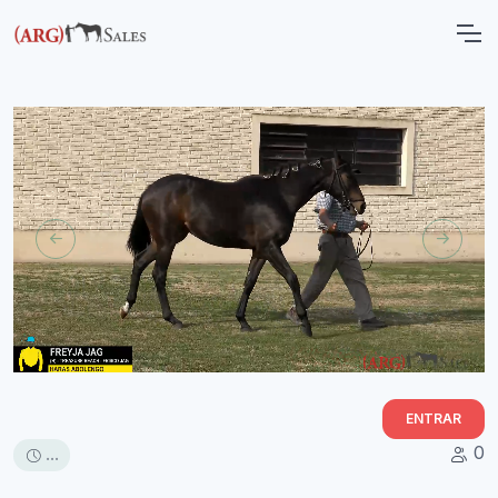
ENTRAR
0
...