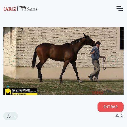
ENTRAR
0
...