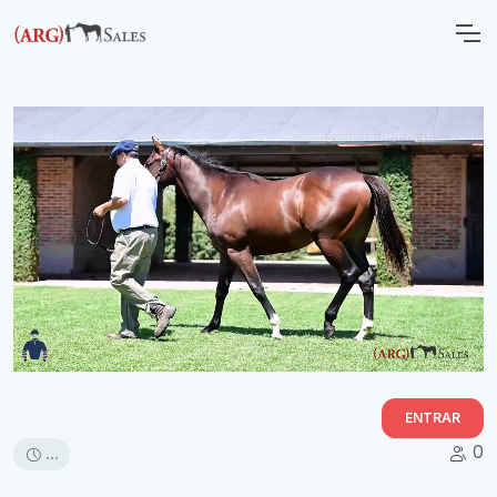
ENTRAR
0
...