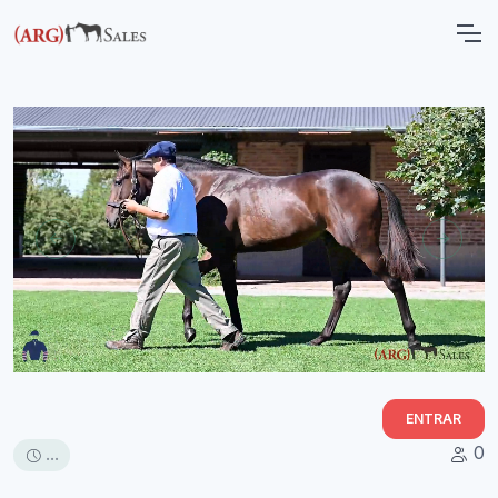
ENTRAR
0
...