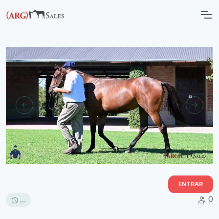
ENTRAR
0
...