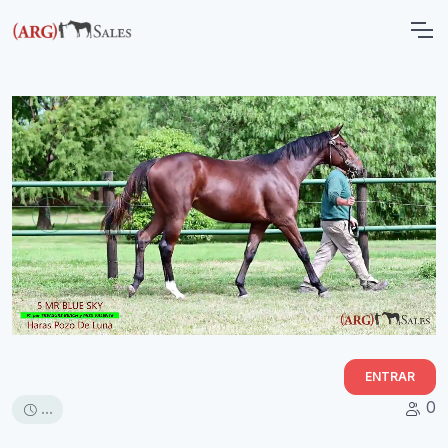
ENTRAR
0
...