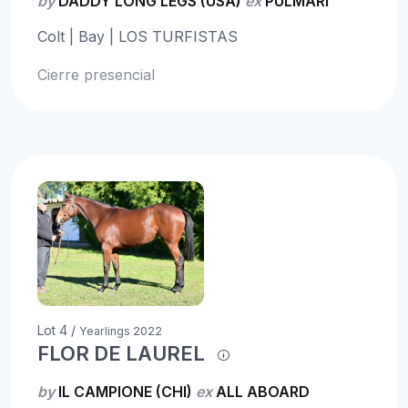
by
DADDY LONG LEGS (USA)
ex
PULMARI
Colt | Bay | LOS TURFISTAS
Cierre presencial
Lot 4 /
Yearlings 2022
FLOR DE LAUREL
by
IL CAMPIONE (CHI)
ex
ALL ABOARD